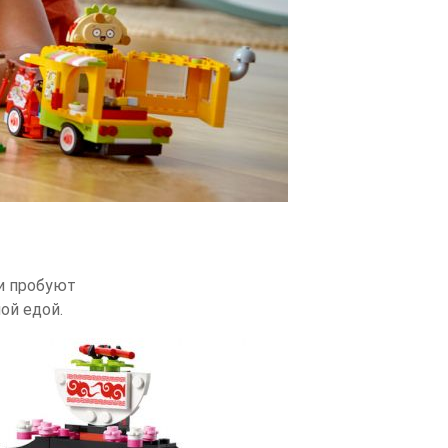
и пробуют
ой едой.