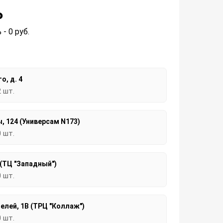
₽
 - 0
руб.
о, д. 4
2 шт.
, 124 (Универсам N173)
0 шт.
 (ТЦ "Западный")
0 шт.
елей, 1В (ТРЦ "Коллаж")
0 шт.