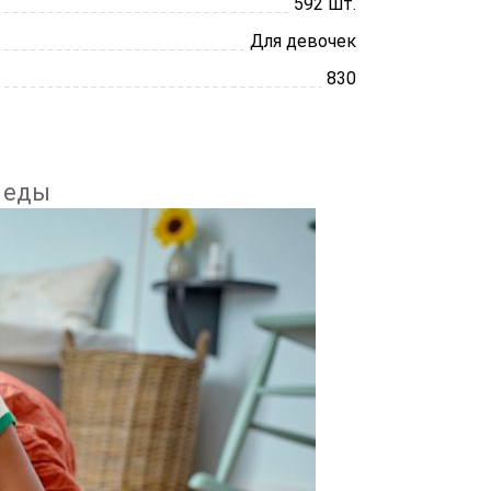
592 шт.
Для девочек
830
й еды