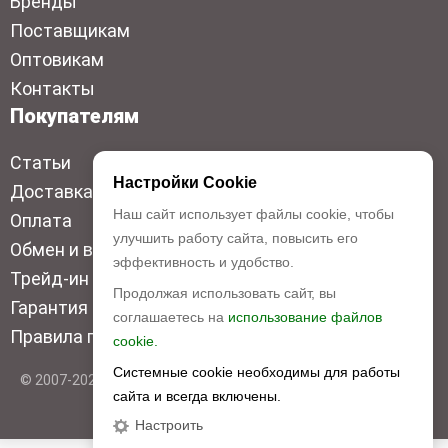
Бренды
Поставщикам
Оптовикам
Контакты
Покупателям
Статьи
Настройки Cookie
Доставка
Наш сайт использует файлы cookie, чтобы
Оплата
улучшить работу сайта, повысить его
Обмен и возврат
эффективность и удобство.
Трейд-ин
Продолжая использовать сайт, вы
Гарантия низкой цены
соглашаетесь на
использование файлов
Правила продажи
cookie.
Системные cookie необходимы для работы
© 2007-2026 Top Disc. Все права защищены
сайта и всегда включены.
Настроить