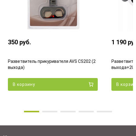
350
руб.
1 190
ру
Разветвитель прикуривателя AVS CS202 (2
Разветвите
выхода)
выхода+2US
В корзину
В корзи