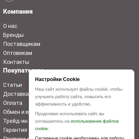
Компания
О нас
Бренды
Поставщикам
Оптовикам
Контакты
Покупателям
Настройки Cookie
Статьи
Наш сайт использует файлы cookie, чтобы
Доставка
улучшить работу сайта, повысить его
Оплата
эффективность и удобство.
Обмен и возврат
Продолжая использовать сайт, вы
Трейд-ин
соглашаетесь на
использование файлов
cookie.
Гарантия низкой цены
Системные cookie необходимы для работы
Правила продажи