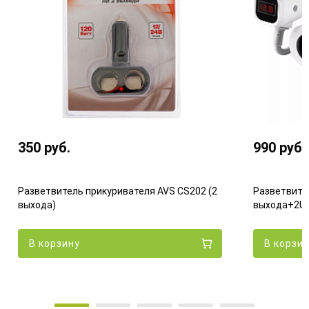
350
руб.
990
руб.
Разветвитель прикуривателя AVS CS202 (2
Разветвите
выхода)
выхода+2US
В корзину
В корзи