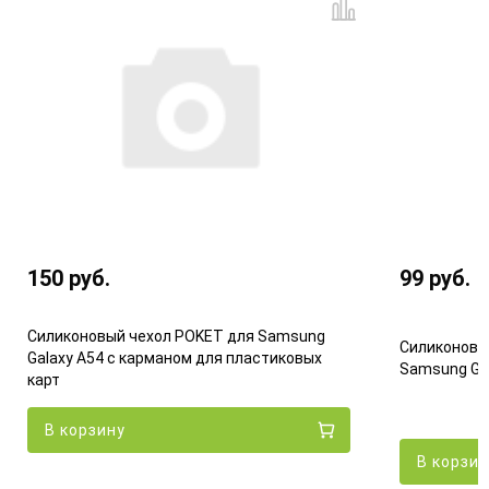
150
руб.
99
руб.
Силиконовый чехол POKET для Samsung
Силиконовы
Galaxy A54 с карманом для пластиковых
Samsung Ga
карт
В корзину
В корзин