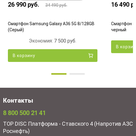
26 990
руб.
16 490
р
34 490
руб.
Смартфон Samsung Galaxy A36 5G 8/128GB
Смартфон Sa
(Серый)
черный
Экономия:
7 500
руб.
В корзи
В корзину
Контакты
8 800 500 21 41
TOP DISC Платформа - Ставского 4 (Напротив АЗС
Роснефть)