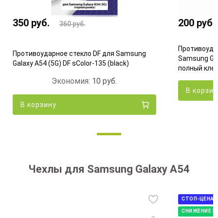
350
руб.
200
руб.
360
руб.
Противоуда
Противоударное стекло DF для Samsung
Samsung Gal
Galaxy A54 (5G) DF sColor-135 (black)
полный кле
Экономия:
10
руб.
В корзи
В корзину
Чехлы для Samsung Galaxy A54
СТОП-ЦЕНА
СНИЖЕНИЕ Ц