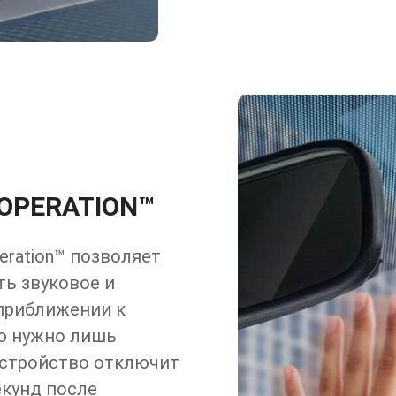
OPERATION™
eration™ позволяет
ь звуковое и
приближении к
лю нужно лишь
Устройство отключит
екунд после