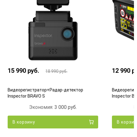
15 990
руб.
12 990
р
18 990
руб.
Видеорегистратор+Радар-детектор
Видеорегис
Inspector BRAVO S
Inspector 
Экономия:
3 000
руб.
Э
В корзину
В корзин