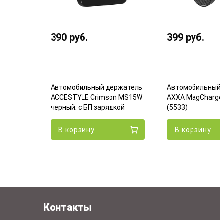
390
руб.
399
руб.
Автомобильный держатель
Автомобильный
ржатель
ACCESTYLE Crimson MS15W
AXXA MagCharge
 15W
черный, с БП зарядкой
(5533)
В корзину
В корзину
Контакты