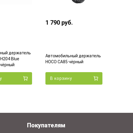
609
ру
1 790
руб.
Автомоб
HOCO HW
ный держатель
Автомобильный держатель
магнитн
H204 Blue
HOCO CA85 чёрный
Эко
 чёрный
у
В корзину
В кор
Покупателям