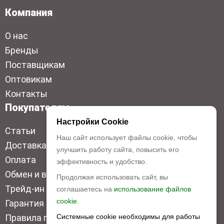
Компания
О нас
Бренды
Поставщикам
Оптовикам
Контакты
Покупателям
Настройки Cookie
Статьи
Наш сайт использует файлы cookie, чтобы
Доставка
улучшить работу сайта, повысить его
Оплата
эффективность и удобство.
Обмен и возврат
Продолжая использовать сайт, вы
Трейд-ин
соглашаетесь на
использование файлов
cookie.
Гарантия низкой цены
Правила продажи
Системные cookie необходимы для работы