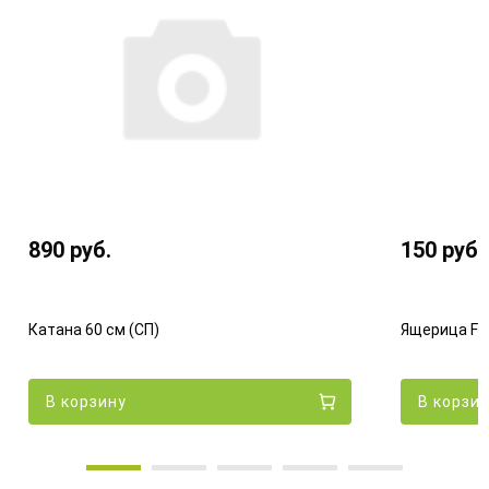
890
руб.
150
руб.
Катана 60 см (СП)
Ящерица Fle
В корзину
В корзи