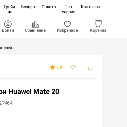
Трейд-
Возврат
Оплата
Топ
Контакты
ин
сервис
Корзина
Войти
Сравнение
Избранное
ителей
5.0
н Huawei Mate 20
327464