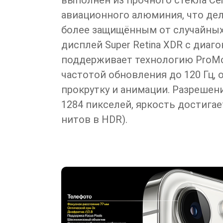
выполнен из прочного стекла Cera
авиационного алюминия, что дела
более защищённым от случайных
дисплей Super Retina XDR с диаг
поддерживает технологию ProMo
частотой обновления до 120 Гц,
прокрутку и анимации. Разрешени
1284 пикселей, яркость достигае
нитов в HDR).