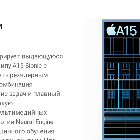
и
стрирует выдающуюся
пу A15 Bionic с
четырёхядерным
комбинация
ие задач и плавный
окую
мультимедийных
гия Neural Engine
шинного обучения,