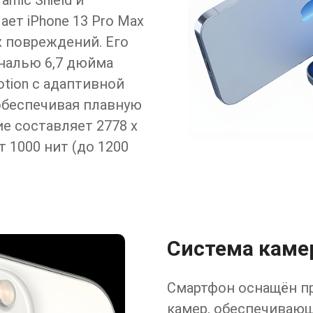
mic Shield и
ет iPhone 13 Pro Max
 повреждений. Его
ональю 6,7 дюйма
tion с адаптивной
 обеспечивая плавную
е составляет 2778 x
т 1000 нит (до 1200
Система каме
Смартфон оснащён п
камер, обеспечиваю