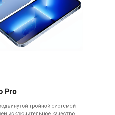
р Pro
родвинутой тройной системой
щей исключительное качество