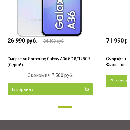
26 990
руб.
71 990
р
34 490
руб.
Смартфон Samsung Galaxy A36 5G 8/128GB
Смартфон S
(Серый)
Фиолетовы
Экономия:
7 500
руб.
В корзи
В корзину