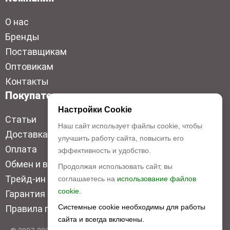
О нас
Бренды
Поставщикам
Оптовикам
Контакты
Покупателям
Настройки Cookie
Статьи
Наш сайт использует файлы cookie, чтобы
Доставка
улучшить работу сайта, повысить его
Оплата
эффективность и удобство.
Обмен и возврат
Продолжая использовать сайт, вы
Трейд-ин
соглашаетесь на
использование файлов
cookie.
Гарантия низкой цены
Системные cookie необходимы для работы
Правила продажи
сайта и всегда включены.