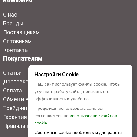
Компания
О нас
Бренды
Поставщикам
Оптовикам
Контакты
Покупателям
Статьи
Настройки Cookie
Доставка
Наш сайт использует файлы cookie, чтобы
Оплата
улучшить работу сайта, повысить его
Обмен и возврат
эффективность и удобство.
Трейд-ин
Продолжая использовать сайт, вы
соглашаетесь на
использование файлов
Гарантия низкой цены
cookie.
Правила продажи
Системные cookie необходимы для работы