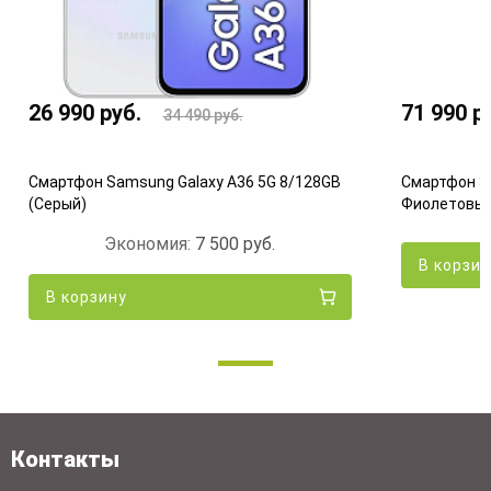
26 990
руб.
71 990
р
34 490
руб.
Смартфон Samsung Galaxy A36 5G 8/128GB
Смартфон S
(Серый)
Фиолетовы
Экономия:
7 500
руб.
В корзи
В корзину
Контакты