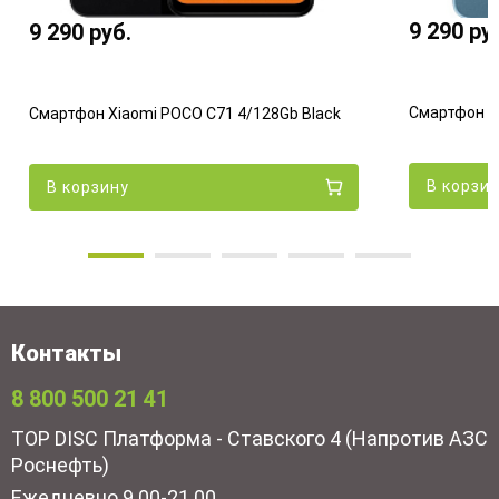
9 290
ру
9 290
руб.
Смартфон Xi
Смартфон Xiaomi POCO C71 4/128Gb Black
В корзи
В корзину
Контакты
8 800 500 21 41
TOP DISC Платформа - Ставского 4 (Напротив АЗС
Роснефть)
Ежедневно 9.00-21.00