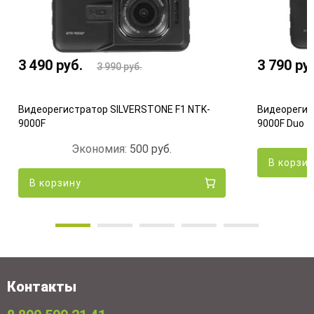
3 490
руб.
3 790
ру
3 990
руб.
Видеорегистратор SILVERSTONE F1 NTK-
Видеорегис
9000F
9000F Duo
Экономия:
500
руб.
В корзи
В корзину
Контакты