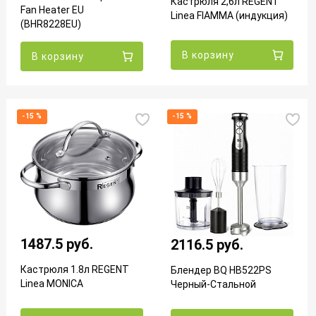
Кастрюля 2,6л REGENT
Fan Heater EU
Linea FIAMMA (индукция)
(BHR8228EU)
В корзину
В корзину
-15 %
-15 %
1487.5 руб.
2116.5 руб.
Кастрюля 1.8л REGENT
Блендер BQ HB522PS
Linea MONICA
Черный-Стальной