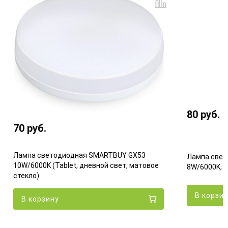
80
руб.
70
руб.
Лампа светодиодная SMARTBUY GX53
Лампа свет
10W/6000K (Tablet, дневной свет, матовое
8W/6000K, 
стекло)
В корзи
В корзину