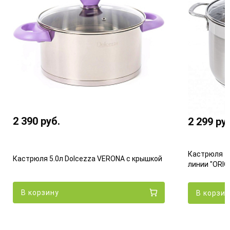
2 390
руб.
2 299
ру
Кастрюля 4
Кастрюля 5.0л Dolcezza VERONA с крышкой
линии "ORIO
В корзину
В корзин