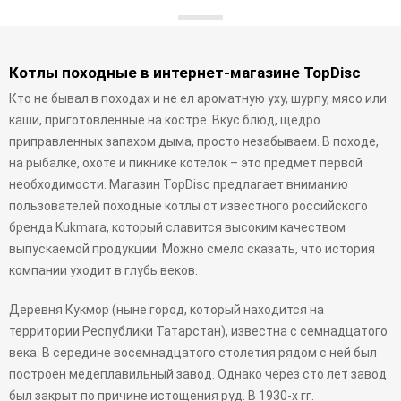
Котлы походные в интернет-магазине TopDisc
Кто не бывал в походах и не ел ароматную уху, шурпу, мясо или
каши, приготовленные на костре. Вкус блюд, щедро
приправленных запахом дыма, просто незабываем. В походе,
на рыбалке, охоте и пикнике котелок – это предмет первой
необходимости. Магазин TopDisc предлагает вниманию
пользователей походные котлы от известного российского
бренда Kukmara, который славится высоким качеством
выпускаемой продукции. Можно смело сказать, что история
компании уходит в глубь веков.
Деревня Кукмор (ныне город, который находится на
территории Республики Татарстан), известна с семнадцатого
века. В середине восемнадцатого столетия рядом с ней был
построен медеплавильный завод. Однако через сто лет завод
был закрыт по причине истощения руд. В 1930-х гг.