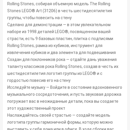
Rolling Stones, собирая объемную модель The Rolling
Stones LEGO® Art (31206) в честь шестидесятилетия
группы, чтобы повесить на стену
Сделано для демонстрации — в этом увлекательном
наборе из 1998 деталей LEGO®, посвященном вашей
страсти, есть 9 базовых пластин, плитка с подписями
Rolling Stones, рамка из кубиков, инструмент для
извлечения кубиков и два элемента для подвешивания
Создан для поклонников рока — отдайте дань уважения
таланту классиков рока Rolling Stones, создав в честь их
шестидесятилетия логотип группы из LEGO® и с
гордостью повесив его на стену
Исследуйте музыку — Войдите в состояние вдохновенного
музыкального сосредоточения, и пусть звуковая дорожка
погружает вас в неожиданные детали, пока вы создаете
этот художественный проект
Наслаждайтесь своей страстью — создайте модель
логотипа группы гармоничной формы, которую можно
выставить у себя дома или в офисе. В ходе сборки вас