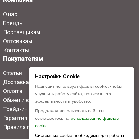
О нас
Бренды
Поставщикам
Оптовикам
Контакты
Покупателям
Статьи
Настройки Cookie
Доставка
Наш сайт использует файлы cookie, чтобы
Оплата
улучшить работу сайта, повысить его
Обмен и возврат
эффективность и удобство.
Трейд-ин
Продолжая использовать сайт, вы
Гарантия низкой цены
соглашаетесь на
использование файлов
cookie.
Правила продажи
Системные cookie необходимы для работы