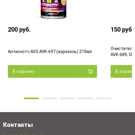
200
руб.
150
руб.
Очиститель
Антискотч AVS AVK-697 (аэрозоль) 210мл
AVK-689, 50
В корзину
В корзи
Контакты