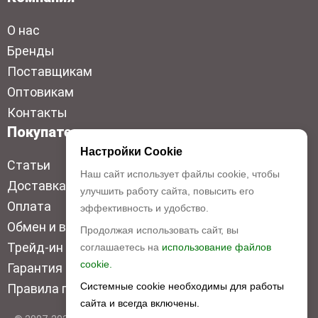
О нас
Бренды
Поставщикам
Оптовикам
Контакты
Покупателям
Настройки Cookie
Статьи
Наш сайт использует файлы cookie, чтобы
Доставка
улучшить работу сайта, повысить его
Оплата
эффективность и удобство.
Обмен и возврат
Продолжая использовать сайт, вы
Трейд-ин
соглашаетесь на
использование файлов
cookie.
Гарантия низкой цены
Системные cookie необходимы для работы
Правила продажи
сайта и всегда включены.