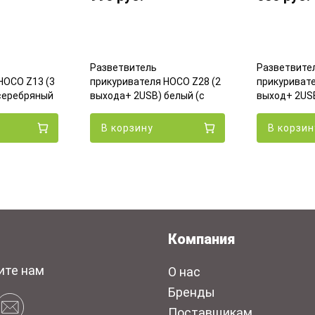
Разветвитель
Разветвите
HOCO Z13 (3
прикуривателя HOCO Z28 (2
прикуривате
серебряный
выхода+ 2USB) белый (с
выход+ 2USB
экраном)
экраном)
В корзину
В корзин
Компания
ите нам
О нас
Бренды
Поставщикам