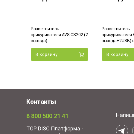
Разветвитель
Разветвитель
KER
прикуривателя AVS CS202 (2
прикуривателя 
выхода)
выхода+2USB) 
В корзину
В корзину
Контакты
Напиш
8 800 500 21 41
TOP DISC Платформа -