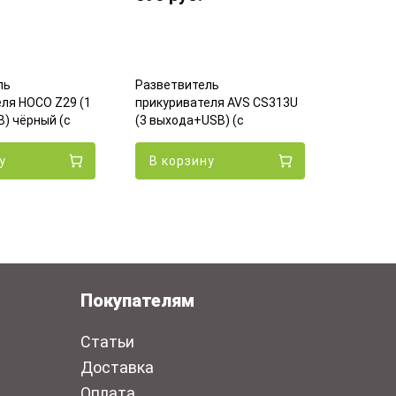
Разветв
прикури
ль
Разветвитель
(2 выхо
ля HOCO Z29 (1
прикуривателя AVS CS313U
Эко
) чёрный (с
(3 выхода+USB) (с
удлинителем)
у
В корзину
В кор
Покупателям
Статьи
Доставка
Оплата