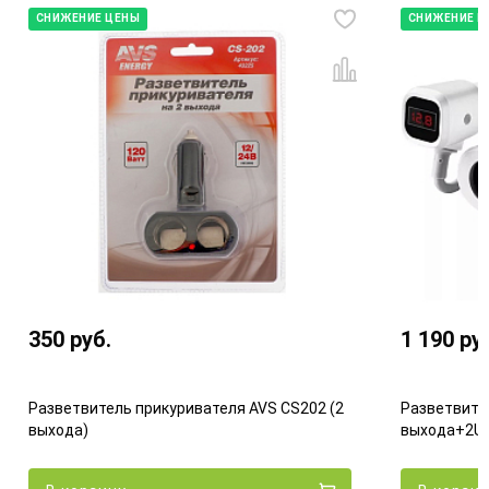
СНИЖЕНИЕ ЦЕНЫ
СНИЖЕНИЕ Ц
350
руб.
1 190
ру
Разветвитель прикуривателя AVS CS202 (2
Разветвите
выхода)
выхода+2US