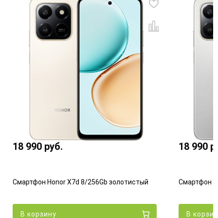
18 990
руб.
18 990
р
Смартфон Honor X7d 8/256Gb золотистый
Смартфон H
В корзину
В корзи