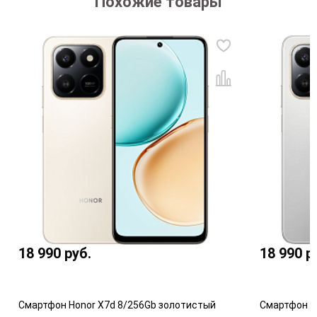
Похожие товары
18 990
руб.
18 990
р
Смартфон Honor X7d 8/256Gb золотистый
Смартфон H