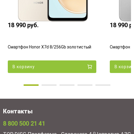
18 990
руб.
18 990
р
Смартфон Honor X7d 8/256Gb золотистый
Смартфон H
В корзину
В корзи
Контакты
8 800 500 21 41