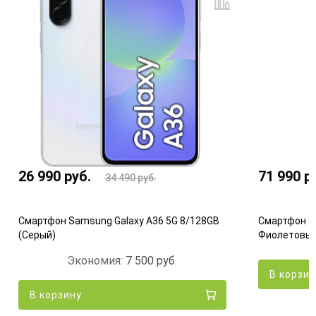
26 990
руб.
71 990
р
34 490
руб.
Смартфон Samsung Galaxy A36 5G 8/128GB
Смартфон S
(Серый)
Фиолетовы
Экономия:
7 500
руб.
В корзи
В корзину