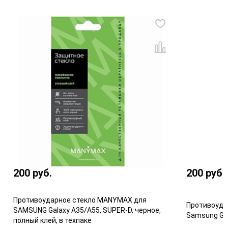
200
руб.
200
руб.
Противоударное стекло MANYMAX для
Противоуда
SAMSUNG Galaxy A35/А55, SUPER-D, черное,
Samsung Ga
полный клей, в техпаке