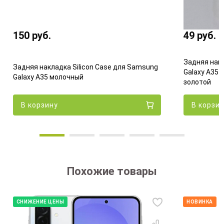
150
руб.
49
руб.
Задняя нак
Задняя накладка Silicon Case для Samsung
Galaxy A35 
Galaxy A35 молочный
золотой
В корзину
В корзи
Похожие товары
СНИЖЕНИЕ ЦЕНЫ
НОВИНКА