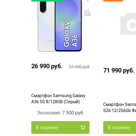
26 990
руб.
34 490
руб.
71 990
руб.
Смартфон Samsung Galaxy
A36 5G 8/128GB (Серый)
Galaxy
Смартфон Samsu
етовый
S26 12/256Gb 
Экономия:
7 500
руб.
В корзину
В корзину