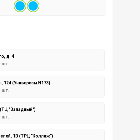
о, д. 4
0 шт.
, 124 (Универсам N173)
0 шт.
 (ТЦ "Западный")
0 шт.
елей, 1В (ТРЦ "Коллаж")