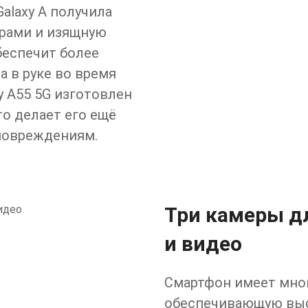
alaxy A получила
ерами и изящную
беспечит более
 в руке во время
y A55 5G изготовлен
 что делает его ещё
повреждениям.
Три камеры д
и видео
Смартфон имеет мно
обеспечивающую выс