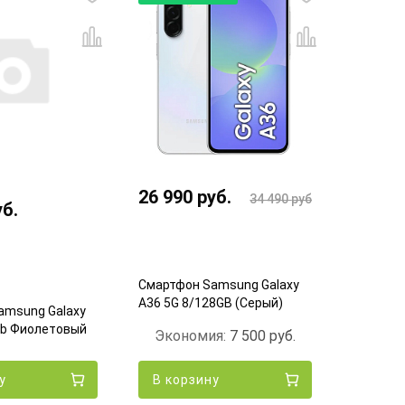
26 990
руб.
34 490
руб.
уб.
71 99
Смартфон Samsung Galaxy
A36 5G 8/128GB (Серый)
amsung Galaxy
Смартфо
Gb Фиолетовый
S26 12/
Экономия:
7 500
руб.
у
В корзину
В кор