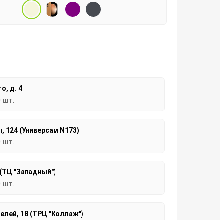
о, д. 4
0 шт.
, 124 (Универсам N173)
0 шт.
 (ТЦ "Западный")
0 шт.
елей, 1В (ТРЦ "Коллаж")