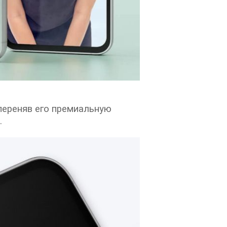
 переняв его премиальную
.