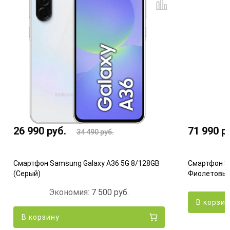
26 990
руб.
71 990
р
34 490
руб.
Смартфон Samsung Galaxy A36 5G 8/128GB
Смартфон S
(Серый)
Фиолетовы
Экономия:
7 500
руб.
В корзи
В корзину