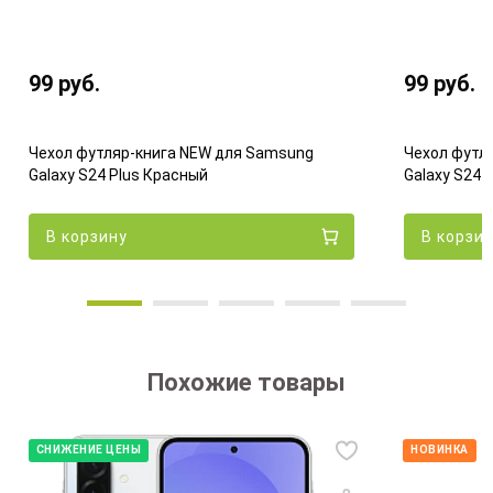
99
руб.
99
руб.
Чехол футляр-книга NEW для Samsung
Чехол футл
Galaxy S24 Plus Красный
Galaxy S24 
В корзину
В корзи
Похожие товары
СНИЖЕНИЕ ЦЕНЫ
НОВИНКА