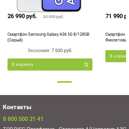
26 990
руб.
71 990
р
34 490
руб.
Смартфон Samsung Galaxy A36 5G 8/128GB
Смартфон S
(Серый)
Фиолетовы
Экономия:
7 500
руб.
В корзи
В корзину
Контакты
8 800 500 21 41