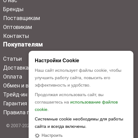
О нас
Бренды
Поставщикам
Оптовикам
Контакты
Покупателям
Статьи
Настройки Cookie
Доставка
Наш сайт использует файлы cookie, чтобы
Оплата
улучшить работу сайта, повысить его
Обмен и возврат
эффективность и удобство.
Трейд-ин
Продолжая использовать сайт, вы
соглашаетесь на
использование файлов
Гарантия низкой цены
cookie.
Правила продажи
Системные cookie необходимы для работы
© 2007-2026 Top Disc. Все права защищены
сайта и всегда включены.
Настроить