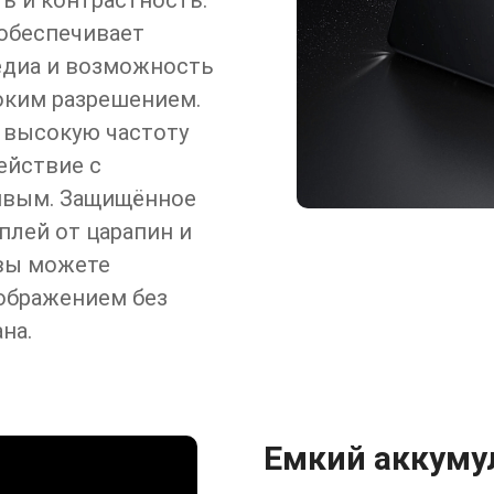
ь и контрастность.
 обеспечивает
диа и возможность
оким разрешением.
 высокую частоту
ействие с
ивым. Защищённое
сплей от царапин и
 вы можете
ображением без
на.
Емкий аккуму