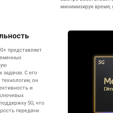
минимизируя время, 
льность
00+ представляет
ременных
ную
 задачах. С его
 технологии, он
ективность и
 ключевых
поддержку 5G, что
рость передачи