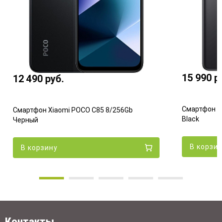
15 990
р
12 490
руб.
Смартфон Xi
Смартфон Xiaomi POCO C85 8/256Gb
Black
Черный
В корзи
В корзину
Контакты