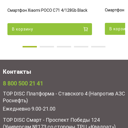
Смартфон Xi
Смартфон Xiaomi POCO C71 4/128Gb Black
В корзи
В корзину
Контакты
8 800 500 21 41
TOP DISC Платформа - Ставского 4 (Напротив АЗС
Роснефть)
Ежедневно 9.00-21.00
TOP DISC Смарт - Проспект Победы 124
(Универсам №173 со стороны ТРЦ «Квадрат»)