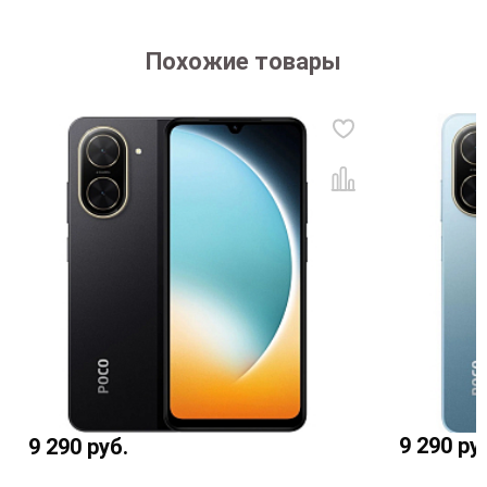
Похожие товары
9 290
ру
9 290
руб.