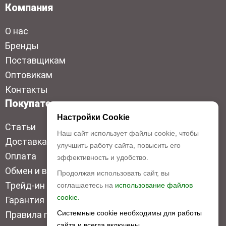
Компания
О нас
Бренды
Поставщикам
Оптовикам
Контакты
Покупателям
Настройки Cookie
Статьи
Наш сайт использует файлы cookie, чтобы
Доставка
улучшить работу сайта, повысить его
Оплата
эффективность и удобство.
Обмен и возврат
Продолжая использовать сайт, вы
Трейд-ин
соглашаетесь на
использование файлов
cookie.
Гарантия низкой цены
Системные cookie необходимы для работы
Правила продажи
сайта и всегда включены.