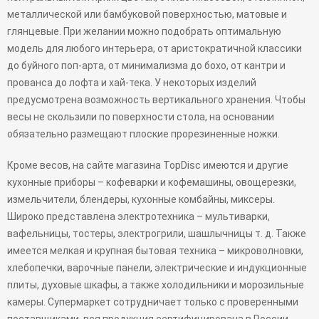
металлической или бамбуковой поверхностью, матовые и
глянцевые. При желании можно подобрать оптимальную
модель для любого интерьера, от аристократичной классики
до буйного поп-арта, от минимализма до бохо, от кантри и
прованса до лофта и хай-тека. У некоторых изделий
предусмотрена возможность вертикального хранения. Чтобы
весы не скользили по поверхности стола, на основании
обязательно размещают плоские прорезиненные ножки.
Кроме весов, на сайте магазина TopDisc имеются и другие
кухонные приборы – кофеварки и кофемашины, овощерезки,
измельчители, блендеры, кухонные комбайны, миксеры.
Широко представлена электротехника – мультиварки,
вафельницы, тостеры, электрогрили, шашлычницы т. д. Также
имеется мелкая и крупная бытовая техника – микроволновки,
хлебопечки, варочные панели, электрические и индукционные
плиты, духовые шкафы, а также холодильники и морозильные
камеры. Супермаркет сотрудничает только с проверенными
поставщиками, вся продукция сертифицирована в России.