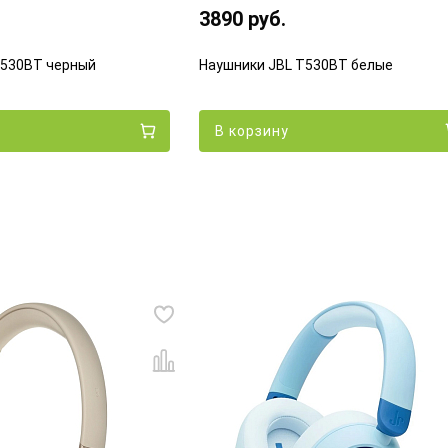
3890 руб.
T530BT черный
Наушники JBL T530BT белые
В корзину