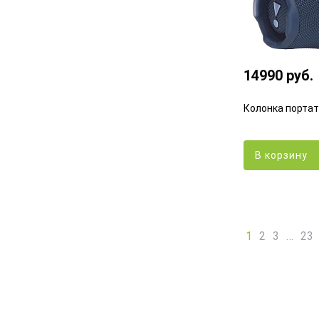
14990 руб.
Колонка портат
В корзину
1
2
3
…
23