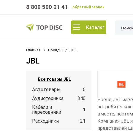
8 800 500 21 41
обратный звонок
Каталог
Главная
Бренды
JBL
JBL
Все товары JBL
Автотовары
6
Аудиотехника
340
Бренд JBL изве
потребительск
Кабели и
1
переходники
вместе, поэтом
Расходники
21
Компания JBL я
представлен ши