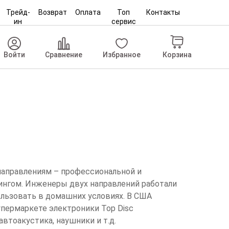
Трейд-
Возврат
Оплата
Топ
Контакты
ин
сервис
Корзина
Войти
Сравнение
Избранное
 направлениям – профессиональной и
ингом. Инженеры двух направлений работали
ользовать в домашних условиях. В США
упермаркете электроники Top Disc
втоакустика, наушники и т.д.