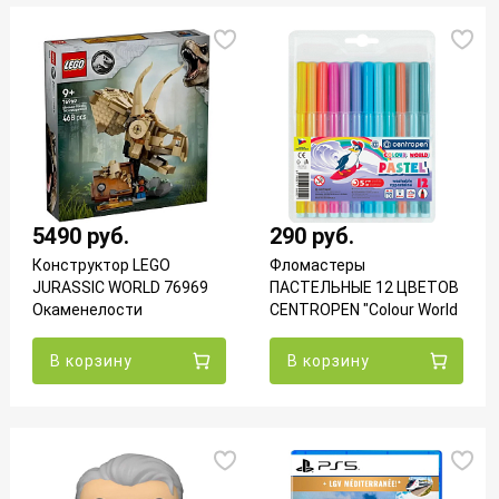
5490 руб.
290 руб.
Конструктор LEGO
Фломастеры
JURASSIC WORLD 76969
ПАСТЕЛЬНЫЕ 12 ЦВЕТОВ
Окаменелости
CENTROPEN "Colour World
динозавра: Череп
Pastel" 7550/12TP
трицератопса
В корзину
В корзину