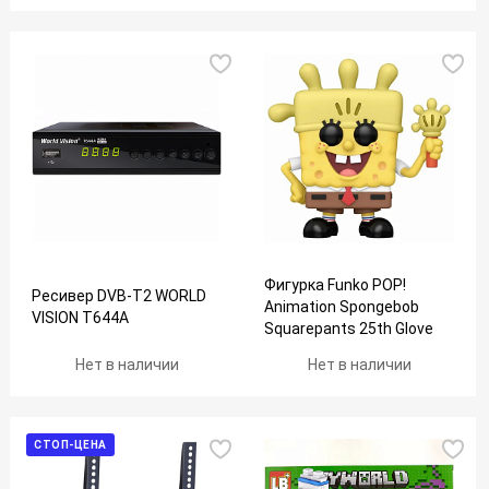
Фигурка Funko POP!
Ресивер DVB-T2 WORLD
Animation Spongebob
VISION T644A
Squarepants 25th Glove
World Spongebob (1671)
Нет в наличии
Нет в наличии
75734
СТОП-ЦЕНА