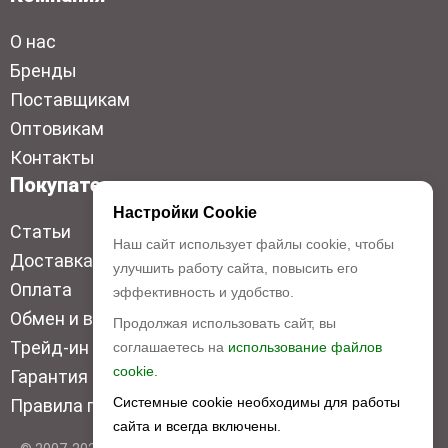
О нас
Бренды
Поставщикам
Оптовикам
Контакты
Покупателям
Настройки Cookie
Статьи
Наш сайт использует файлы cookie, чтобы
Доставка
улучшить работу сайта, повысить его
Оплата
эффективность и удобство.
Обмен и возврат
Продолжая использовать сайт, вы
Трейд-ин
соглашаетесь на
использование файлов
cookie.
Гарантия низкой цены
Системные cookie необходимы для работы
Правила продажи
сайта и всегда включены.