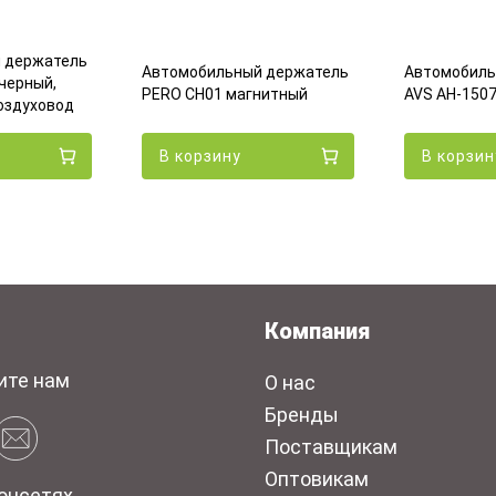
 держатель
Автомобильный держатель
Автомобиль
черный,
PERO CH01 магнитный
AVS AH-150
оздуховод
В корзину
В корзин
Компания
ите нам
О нас
Бренды
Поставщикам
Оптовикам
оцсетях