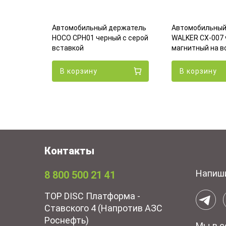
ржатель
лый с
Автомобильный держатель
Автомобильный
HOCO CPH01 черный с серой
WALKER CX-007 
4
руб.
вставкой
магнитный на в
В корзину
В корзину
Контакты
Напиш
8 800 500 21 41
TOP DISC Платформа -
Ставского 4 (Напротив АЗС
Роснефть)
Мы в с