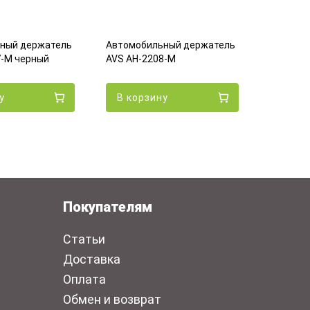
ный держатель
Автомобильный держатель
Автомоб
7-M черный
AVS AH-2208-M
DEPPA Ma
у
В корзину
В кор
Покупателям
Статьи
Доставка
Оплата
Обмен и возврат