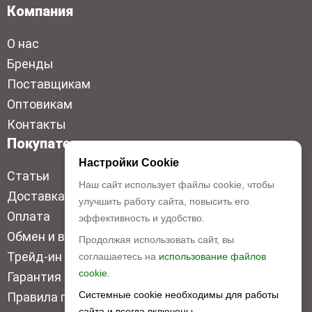
Компания
О нас
Бренды
Поставщикам
Оптовикам
Контакты
Покупателям
Настройки Cookie
Статьи
Наш сайт использует файлы cookie, чтобы
Доставка
улучшить работу сайта, повысить его
Оплата
эффективность и удобство.
Обмен и возврат
Продолжая использовать сайт, вы
Трейд-ин
соглашаетесь на
использование файлов
cookie.
Гарантия низкой цены
Системные cookie необходимы для работы
Правила продажи
сайта и всегда включены.