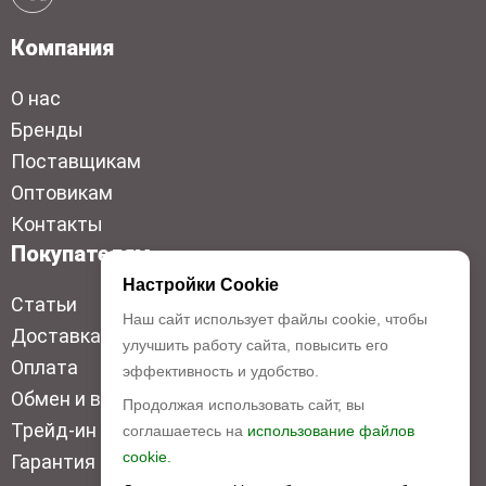
Компания
О нас
Бренды
Поставщикам
Оптовикам
Контакты
Покупателям
Настройки Cookie
Статьи
Наш сайт использует файлы cookie, чтобы
Доставка
улучшить работу сайта, повысить его
Оплата
эффективность и удобство.
Обмен и возврат
Продолжая использовать сайт, вы
Трейд-ин
соглашаетесь на
использование файлов
cookie.
Гарантия низкой цены