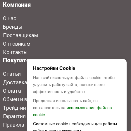
Компания
О нас
Бренды
Поставщикам
Оптовикам
Контакты
Покупателям
Настройки Cookie
Статьи
Наш сайт использует файлы cookie, чтобы
Доставка
улучшить работу сайта, повысить его
Оплата
эффективность и удобство.
Обмен и возврат
Продолжая использовать сайт, вы
Трейд-ин
соглашаетесь на
использование файлов
cookie.
Гарантия низкой цены
Системные cookie необходимы для работы
Правила продажи
сайта и всегда включены.