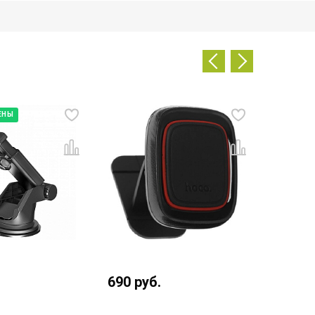
ЕНЫ
690
руб.
490
ру