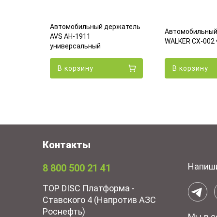
Автомобильный держатель
ржатель
Автомобильный
AVS AH-1911
гнитный
WALKER CX-002
универсальный
В корзину
В корзину
Контакты
Напиш
8 800 500 21 41
TOP DISC Платформа -
Ставского 4 (Напротив АЗС
Роснефть)
Мы в с