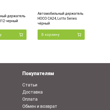
Автомобильный держатель
ный держатель
Автомоб
HOCO CA24, Lotto Series
012 черный
HOCO CA6
чёрный
у
В корзину
В кор
Покупателям
Статьи
Доставка
Оплата
Обмен и возврат