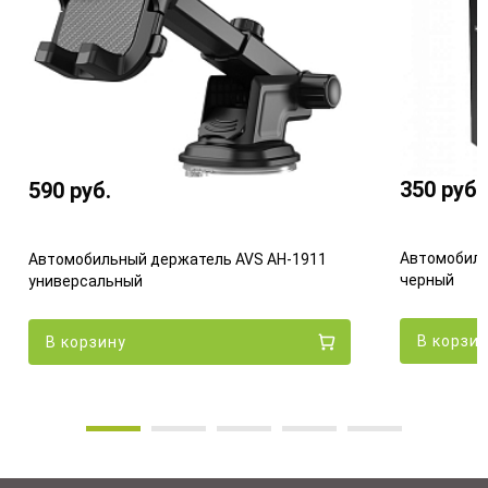
350
руб.
590
руб.
Автомобиль
Автомобильный держатель AVS AH-1911
черный
универсальный
В корзи
В корзину