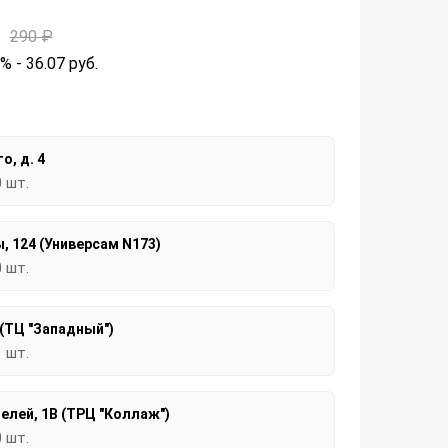
290 ₽
2% - 36.07
руб.
о, д. 4
0 шт.
, 124 (Универсам N173)
0 шт.
 (ТЦ "Западный")
1 шт.
елей, 1В (ТРЦ "Коллаж")
0 шт.