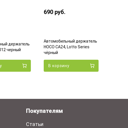
690
руб.
490
ру
Автомобильный держатель
ный держатель
Автомоб
HOCO CA24, Lotto Series
012 черный
HOCO CA6
чёрный
у
В корзину
В кор
Покупателям
Статьи