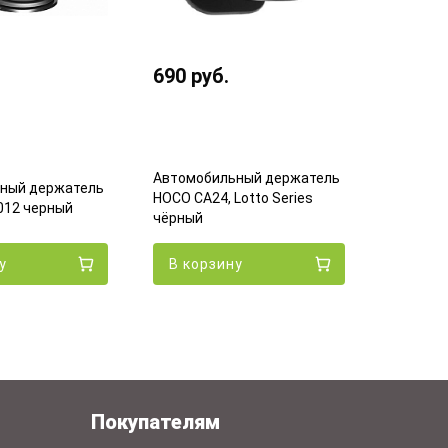
690
руб.
490
ру
Автомобильный держатель
ный держатель
Автомоб
HOCO CA24, Lotto Series
012 черный
HOCO CA6
чёрный
у
В корзину
В кор
Покупателям