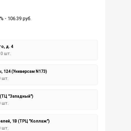
2% - 106.39
руб.
о, д. 4
10 шт.
, 124 (Универсам N173)
0 шт.
 (ТЦ "Западный")
0 шт.
елей, 1В (ТРЦ "Коллаж")
0 шт.