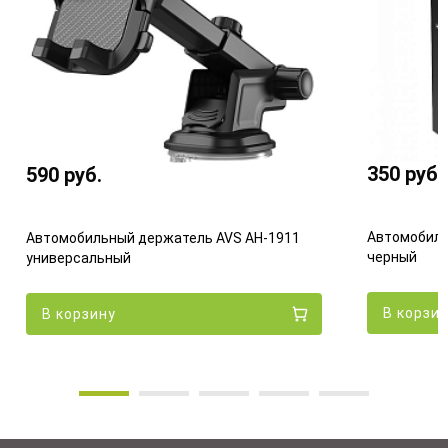
350
руб.
590
руб.
Автомобиль
Автомобильный держатель AVS AH-1911
черный
универсальный
В корзи
В корзину